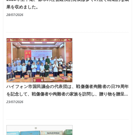
果を収めました。
28/07/2026
ハイフォン市国民議会の代表団は、戦傷傷者殉難者の日79周年
を記念して、戦傷傷者や殉難者の家族を訪問し、贈り物を贈呈し
た。
23/07/2026