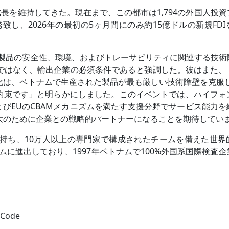
長を維持してきた。現在まで、この都市は1,794の外国人投
致し、2026年の最初の5ヶ月間にのみ約15億ドルの新規FD
が製品の安全性、環境、およびトレーサビリティに関連する技術
ではなく、輸出企業の必須条件であると強調した。彼はまた、
化は、ベトナムで生産された製品が最も厳しい技術障壁を克服し
の約束です」と明らかにしました。このイベントでは、ハイフォ
よびEUのCBAMメカニズムを満たす支援分野でサービス能力
大のために企業との戦略的パートナーになることを期待してい
務所を持ち、10万人以上の専門家で構成されたチームを備えた世
ナムに進出しており、1997年ベトナムで100%外国系国際検査