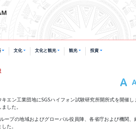
NAM
済
文化
文化と観光
観光
投資
設
トナムは南カウキエン工業団地にSGSハイフォン試験研究所開所式を開催
しました。
グループの地域およびグローバル役員陣、各省庁および機関、
ました。