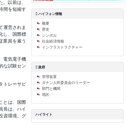
した。以前は、
時間を短縮す
ハイフォン情報
概要
て運営されま
歴史
化し、国際標
シンボル
従業員を雇う
社会経済情報
インフラストラクチャー
、電気電子機
的な試験セン
政府
管理装置
ダナン人民委員会のリーダー
タトレーサビ
部門と機関
地区
ことは、国際
員長は、ハイ
ハイライト
投資環境、グ