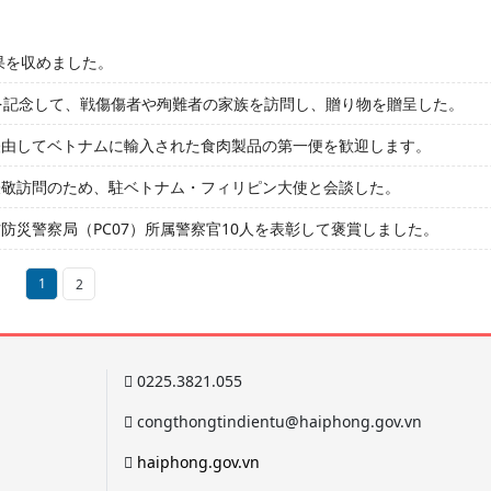
果を収めました。
を記念して、戦傷傷者や殉難者の家族を訪問し、贈り物を贈呈した。
経由してベトナムに輸入された食肉製品の第一便を歓迎します。
表敬訪問のため、駐ベトナム・フィリピン大使と会談した。
災警察局（PC07）所属警察官10人を表彰して褒賞しました。
1
2
0225.3821.055
congthongtindientu@haiphong.gov.vn
haiphong.gov.vn