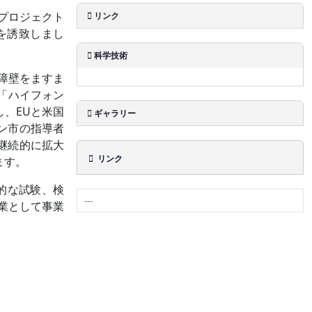
資プロジェクト
リンク
Iを誘致しまし
科学技術
障壁をますま
「ハイフォン
、EUと米国
ギャラリー
ン市の指導者
を継続的に拡大
リンク
ます。
界的な試験、検
企業として事業