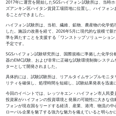
2017年に運営を開始したSGSハイフォン試験所は、当時
ズアンキン区ハイタン賃貸工場団地に位置し、ハイフォン
ることができました。
ハイフォン試験所は、当初、繊維、鉱物、農産物の化学処
した。施設の改善を経て、2026年5月に現代的な規模で
準を満たすことを支援する「ワンストップソリューション」
予定です。
SGSハイフォン試験研究所は、国際規格に準拠した化学
器のEMC試験、および非常に正確な試験環境制御システ
ターとして開発されました。
具体的には、試験試験所は、リアルタイムサンプルモニタ
リティを確保し、処理時間を短縮し、試験結果発表を迅速
今回のイベントでは、レッツキエン・ハイフォン市人民委
投資家がハイフォンの投資環境と発展の可能性に大きな信
フォンが現在国をリードする経済、産業、港湾、物流の中
ローバル企業を魅了する強力な魅力を備えていると明らか