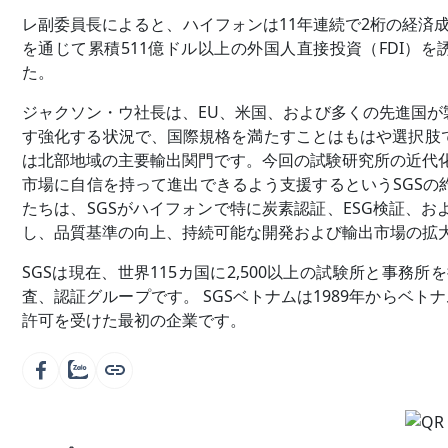
レ副委員長によると、ハイフォンは11年連続で2桁の経済成
を通じて累積511億ドル以上の外国人直接投資（FDI）を誘
た。
ジャクソン・ウ社長は、EU、米国、および多くの先進国
す強化する状況で、国際規格を満たすことはもはや選択肢
は北部地域の主要輸出関門です。今回の試験研究所の近代
市場に自信を持って進出できるよう支援するというSGS
たちは、SGSがハイフォンで特に炭素認証、ESG検証、お
し、品質基準の向上、持続可能な開発および輸出市場の拡
SGSは現在、世界115カ国に2,500以上の試験所と事
査、認証グループです。 SGSベトナムは1989年からベト
許可を受けた最初の企業です。