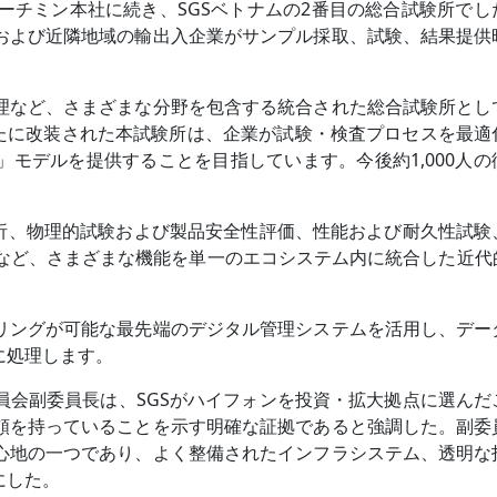
ホーチミン本社に続き、SGSベトナムの2番目の総合試験所で
および近隣地域の輸出入企業がサンプル採取、試験、結果提供
理など、さまざまな分野を包含する統合された総合試験所とし
新たに改装された本試験所は、企業が試験・検査プロセスを最適
モデルを提供することを目指しています。今後約1,000人の
分析、物理的試験および製品安全性評価、性能および耐久性試験
ムなど、さまざまな機能を単一のエコシステム内に統合した近代
リングが可能な最先端のデジタル管理システムを活用し、デー
に処理します。
員会副委員長は、SGSがハイフォンを投資・拡大拠点に選んだ
頼を持っていることを示す明確な証拠であると強調した。副委
心地の一つであり、よく整備されたインフラシステム、透明な
にした。